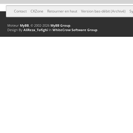
Contact
CKZone
Retourner en haut
Version bas-débit (Archivé)
Sy
Moteur
MyBB
, © 2002-2026
MyBB Group
.
Design By
AliReza_Tofighi
In
WhiteCrow Software Group
.