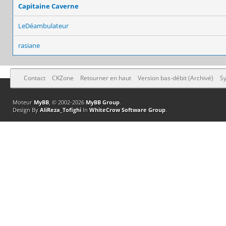
Capitaine Caverne
LeDéambulateur
rasiane
Contact
CKZone
Retourner en haut
Version bas-débit (Archivé)
Sy
Moteur
MyBB
, © 2002-2026
MyBB Group
.
Design By
AliReza_Tofighi
In
WhiteCrow Software Group
.