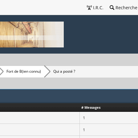
I.R.C.
Recherche
Fort de B(ien connu)
Qui a posté ?
# Messages
1
1