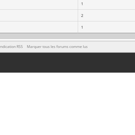
1
2
1
ndication RSS
Marquer tous les forums comme lus