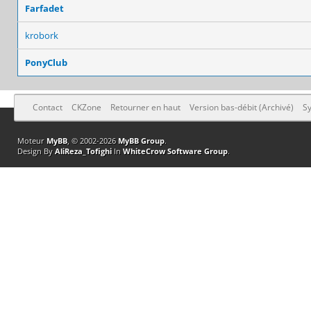
Farfadet
krobork
PonyClub
Contact
CKZone
Retourner en haut
Version bas-débit (Archivé)
Sy
Moteur
MyBB
, © 2002-2026
MyBB Group
.
Design By
AliReza_Tofighi
In
WhiteCrow Software Group
.