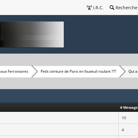
I.R.C.
Recherche
eaux Ferroviaires
Petit ceinture de Paris en fauteuil roulant ???
Qui a
# Message
10
4