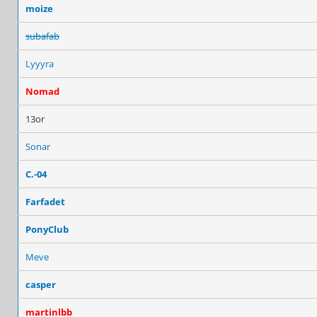
moize
subafab
Lyyyra
Nomad
13or
Sonar
C.-04
Farfadet
PonyClub
Meve
casper
martinlbb