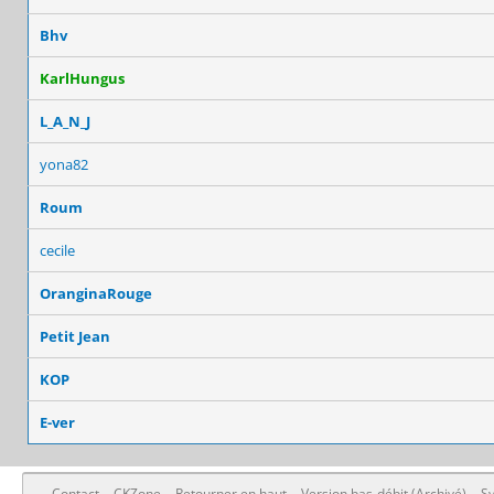
Bhv
KarlHungus
L_A_N_J
yona82
Roum
cecile
OranginaRouge
Petit Jean
KOP
E-ver
Contact
CKZone
Retourner en haut
Version bas-débit (Archivé)
Sy