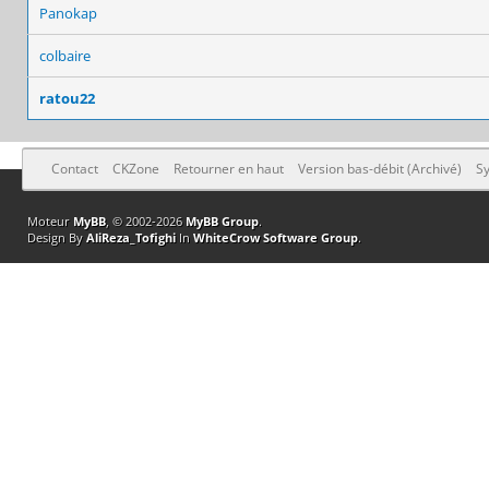
Panokap
colbaire
ratou22
Contact
CKZone
Retourner en haut
Version bas-débit (Archivé)
Sy
Moteur
MyBB
, © 2002-2026
MyBB Group
.
Design By
AliReza_Tofighi
In
WhiteCrow Software Group
.