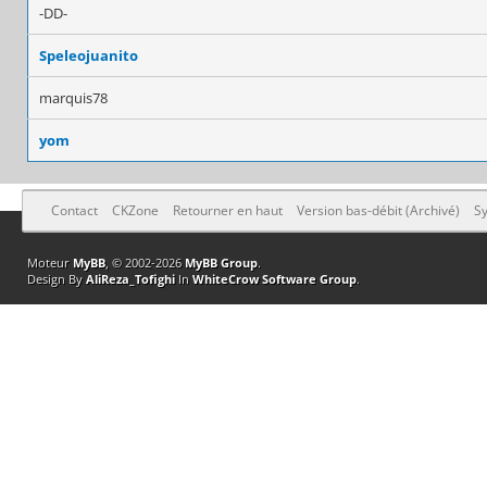
-DD-
Speleojuanito
marquis78
yom
Contact
CKZone
Retourner en haut
Version bas-débit (Archivé)
Sy
Moteur
MyBB
, © 2002-2026
MyBB Group
.
Design By
AliReza_Tofighi
In
WhiteCrow Software Group
.