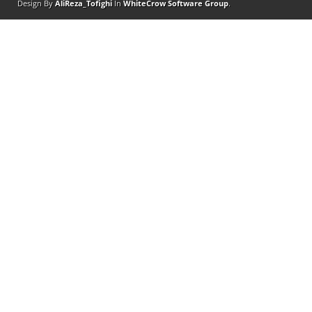
Design By
AliReza_Tofighi
In
WhiteCrow Software Group
.