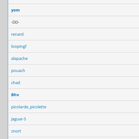
yom
-DD-
renard
loopingf
alapache
pouach
chad
Bhv
picolarde_picolette
Jaguar-S
znort