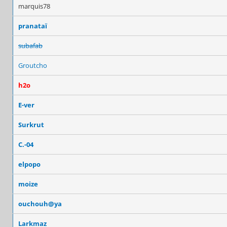
marquis78
pranataï
subafab
Groutcho
h2o
E-ver
Surkrut
C.-04
elpopo
moize
ouchouh@ya
Larkmaz