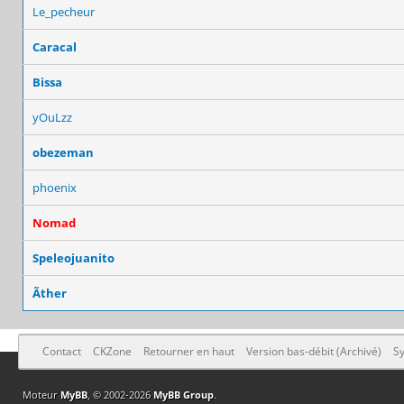
Le_pecheur
Caracal
Bissa
yOuLzz
obezeman
phoenix
Nomad
Speleojuanito
Ãther
Contact
CKZone
Retourner en haut
Version bas-débit (Archivé)
Sy
Moteur
MyBB
, © 2002-2026
MyBB Group
.