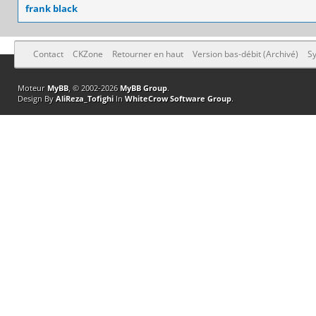
frank black
Contact
CKZone
Retourner en haut
Version bas-débit (Archivé)
Sy
Moteur
MyBB
, © 2002-2026
MyBB Group
.
Design By
AliReza_Tofighi
In
WhiteCrow Software Group
.