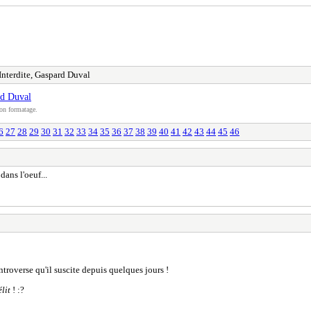
nterdite, Gaspard Duval
rd Duval
on formatage.
6
27
28
29
30
31
32
33
34
35
36
37
38
39
40
41
42
43
44
45
46
dans l'oeuf...
ntroverse qu'il suscite depuis quelques jours !
lit
! :?