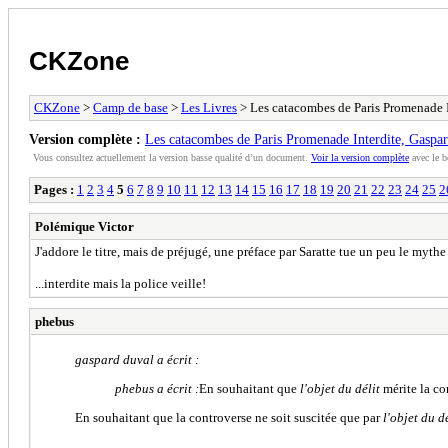
CKZone
CKZone
>
Camp de base
>
Les Livres
> Les catacombes de Paris Promenade I
Version complète :
Les catacombes de Paris Promenade Interdite, Gaspa
Vous consultez actuellement la version basse qualité d’un document.
Voir la version complète
avec le b
Pages :
1
2
3
4
5
6
7
8
9
10
11
12
13
14
15
16
17
18
19
20
21
22
23
24
25
2
Polémique Victor
J'addore le titre, mais de préjugé, une préface par Saratte tue un peu le mythe 
...interdite mais la police veille!
phebus
gaspard duval a écrit :
phebus a écrit :
En souhaitant que
l'objet du délit
mérite la co
En souhaitant que la controverse ne soit suscitée que par
l'objet du dé