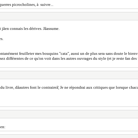
guerres picrocholines, à suivre...
jâen connais les dérives. Jâassume.
es.
ntanément feuilleter mes bouquins "cata", aussi un de plus sera sans doute le bien
z différentes de ce qu'on voit dans les autres ouvrages du style (et je reste fan des 
 du livre, dâautres font le contraireâ¦ Je ne répondrai aux critiques que lorsque chac
een: