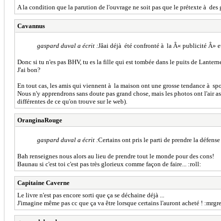
A la condition que la parution de l'ouvrage ne soit pas que le prétexte à des 
Cavannus
gaspard duval a écrit :
Jâai déjà été confronté à la Â« publicité Â» et 
Donc si tu n'es pas BHV, tu es la fille qui est tombée dans le puits de Lantern
J'ai bon?
En tout cas, les amis qui viennent à la maison ont une grosse tendance à spo
Nous n'y apprendrons sans doute pas grand chose, mais les photos ont l'air asse
différentes de ce qu'on trouve sur le web).
OranginaRouge
gaspard duval a écrit :
Certains ont pris le parti de prendre la défense
Bah renseignes nous alors au lieu de prendre tout le monde pour des cons!
Baunau si c'est toi c'est pas très glorieux comme façon de faire... :roll:
Capitaine Caverne
Le livre n'est pas encore sorti que ça se déchaine déjà ...
J'imagine même pas cc que ça va être lorsque certains l'auront acheté ! :mrgr