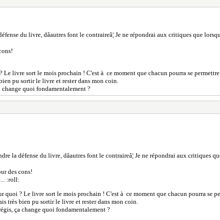
défense du livre, dâautres font le contraireâ¦ Je ne répondrai aux critiques que lors
cons!
? Le livre sort le mois prochain ! C'est à ce moment que chacun pourra se permettre
 bien pu sortir le livre et rester dans mon coin.
 ça change quoi fondamentalement ?
ndre la défense du livre, dâautres font le contraireâ¦ Je ne répondrai aux critiques 
our des cons!
. :roll:
ur quoi ? Le livre sort le mois prochain ! C'est à ce moment que chacun pourra se pe
ais très bien pu sortir le livre et rester dans mon coin.
 régis, ça change quoi fondamentalement ?