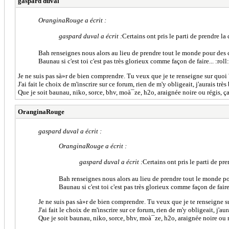
gaspard duval
OranginaRouge a écrit :
gaspard duval a écrit :
Certains ont pris le parti de prendre la 
Bah renseignes nous alors au lieu de prendre tout le monde pour des 
Baunau si c'est toi c'est pas très glorieux comme façon de faire... :roll:
Je ne suis pas sà»r de bien comprendre. Tu veux que je te renseigne sur quoi 
J'ai fait le choix de m'inscrire sur ce forum, rien de m'y obligeait, j'aurais très
Que je soit baunau, niko, sorce, bhv, moà¯ze, h2o, araignée noire ou régis,
OranginaRouge
gaspard duval a écrit :
OranginaRouge a écrit :
gaspard duval a écrit :
Certains ont pris le parti de pre
Bah renseignes nous alors au lieu de prendre tout le monde p
Baunau si c'est toi c'est pas très glorieux comme façon de faire..
Je ne suis pas sà»r de bien comprendre. Tu veux que je te renseigne s
J'ai fait le choix de m'inscrire sur ce forum, rien de m'y obligeait, j'aur
Que je soit baunau, niko, sorce, bhv, moà¯ze, h2o, araignée noire ou