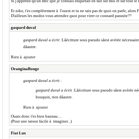
Si j'apprend qu'un mec que je connais enquêtait en fait sur moi et sur tout le 
Et niko, t'es complètement à l'ouest et tu ne sais pas de quoi on parle, al
D'ailleurs les modos vous attendez quoi pour virer ce connard parasite??
gaspard duval
gaspard duval a écrit :
Lâécriture sous pseudo sâest avérée nécessa
dâautre.
Rien à ajouter
OranginaRouge
gaspard duval a écrit :
gaspard duval a écrit :
Lâécriture sous pseudo sâest avérée
bouquin, rien dâautre.
Rien à ajouter
Ouais donc t'es bien baunau....
(Pour une raison facile à imaginer...)
Fiat Lux