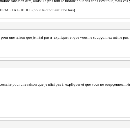
monde sans rien dire, alors il a pris tout le monde pour des cons c'est tout, mais vas-
ors FERME TA GUEULE (pour la cinquantième fois)
ire pour une raison que je nâai pas à expliquer et que vous ne soupçonnez même pas.
 nécessaire pour une raison que je nâai pas à expliquer et que vous ne soupçonnez mê