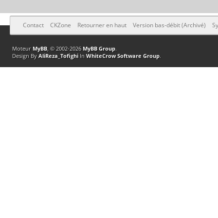
Contact
CKZone
Retourner en haut
Version bas-débit (Archivé)
Sy
Moteur
MyBB
, © 2002-2026
MyBB Group
.
Design By
AliReza_Tofighi
In
WhiteCrow Software Group
.