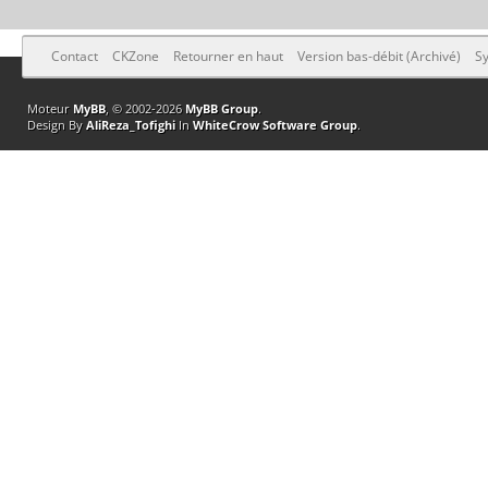
Contact
CKZone
Retourner en haut
Version bas-débit (Archivé)
Sy
Moteur
MyBB
, © 2002-2026
MyBB Group
.
Design By
AliReza_Tofighi
In
WhiteCrow Software Group
.