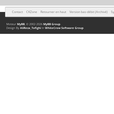
Contact
CKZone
Retourner en haut
Version bas-débit (Archivé)
Sy
Moteur
MyBB
, © 2002-2026
MyBB Group
.
Design By
AliReza_Tofighi
In
WhiteCrow Software Group
.