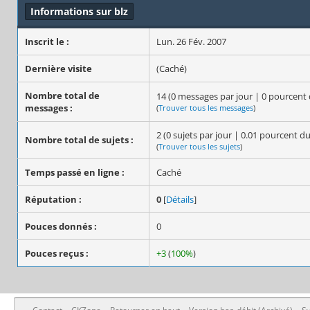
Informations sur blz
Inscrit le :
Lun. 26 Fév. 2007
Dernière visite
(Caché)
Nombre total de
14 (0 messages par jour | 0 pourcen
messages :
(
Trouver tous les messages
)
2 (0 sujets par jour | 0.01 pourcent d
Nombre total de sujets :
(
Trouver tous les sujets
)
Temps passé en ligne :
Caché
Réputation :
0
[
Détails
]
Pouces donnés :
0
Pouces reçus :
+3
(
100%
)