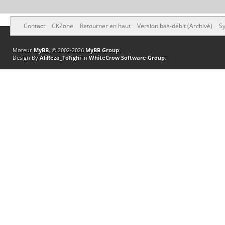
Contact
CKZone
Retourner en haut
Version bas-débit (Archivé)
Sy
Moteur
MyBB
, © 2002-2026
MyBB Group
.
Design By
AliReza_Tofighi
In
WhiteCrow Software Group
.