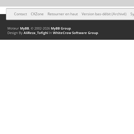
Contact
CKZone
Retourner en haut
Version bas-débit (Archivé)
Sy
Moteur
MyBB
, © 2002-2026
MyBB Group
.
Design By
AliReza_Tofighi
In
WhiteCrow Software Group
.