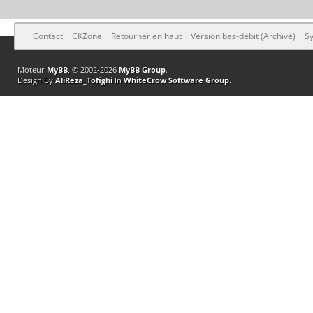
Contact
CKZone
Retourner en haut
Version bas-débit (Archivé)
Sy
Moteur
MyBB
, © 2002-2026
MyBB Group
.
Design By
AliReza_Tofighi
In
WhiteCrow Software Group
.