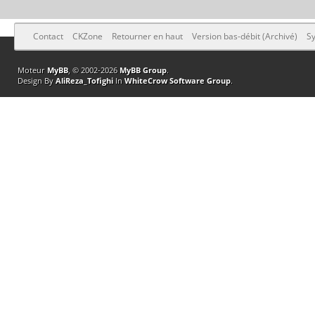
Contact
CKZone
Retourner en haut
Version bas-débit (Archivé)
Sy
Moteur
MyBB
, © 2002-2026
MyBB Group
.
Design By
AliReza_Tofighi
In
WhiteCrow Software Group
.