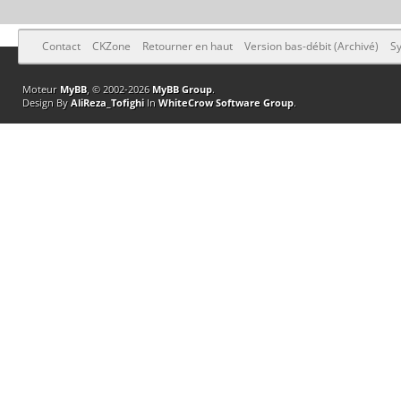
Contact
CKZone
Retourner en haut
Version bas-débit (Archivé)
Sy
Moteur
MyBB
, © 2002-2026
MyBB Group
.
Design By
AliReza_Tofighi
In
WhiteCrow Software Group
.