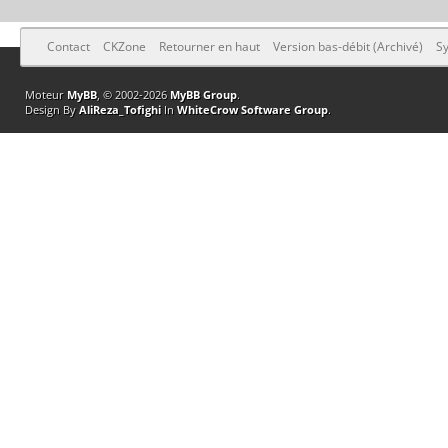
Contact
CKZone
Retourner en haut
Version bas-débit (Archivé)
Sy
Moteur
MyBB
, © 2002-2026
MyBB Group
.
Design By
AliReza_Tofighi
In
WhiteCrow Software Group
.