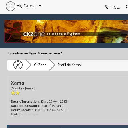
Hi, Guest
I.R.C.
1 membres en ligne. Connectez-vous !
CKZone
Profil de Xamal
Xamal
(Membre Junior)
Date d’inscription :
Dim. 26 Avr. 2015
Date de naissance :
Caché (32 ans)
Heure locale :
Fri 07 Aug 2026 à 05:35
Statut :
Hors ligne