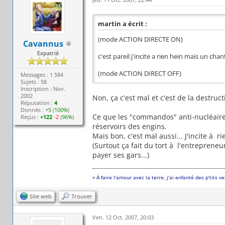
martin a écrit :
(mode ACTION DIRECTE ON)
Cavannus
Expatrié
c'est pareil j'incite a rien hein mais un chan
(mode ACTION DIRECT OFF)
Messages : 1 584
Sujets : 58
Inscription : Nov.
2002
Non, ça c'est mal et c'est de la destruc
Réputation :
4
Donnés :
+5
(
100%
)
Ce que les "commandos" anti-nucléaires,
Reçus :
+122
-2
(
96%
)
réservoirs des engins.
Mais bon, c'est mal aussi... J'incite à 
(Surtout ça fait du tort à l'entrepreneu
payer ses gars...)
« À faire l'amour avec la terre, j'ai enfanté des p'tits v
Site web
Trouver
Ven. 12 Oct. 2007, 20:03