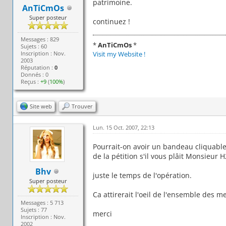
patrimoine.
AnTiCmOs
Super posteur
continuez !
Messages : 829
*
AnTiCmOs
*
Sujets : 60
Inscription : Nov.
Visit my Website !
2003
Réputation :
0
Donnés : 0
Reçus :
+9
(
100%
)
Site web
Trouver
Lun. 15 Oct. 2007, 22:13
Pourrait-on avoir un bandeau cliquable
de la pétition s'il vous plâit Monsieur 
Bhv
juste le temps de l'opération.
Super posteur
Ca attirerait l'oeil de l'ensemble des 
Messages : 5 713
Sujets : 77
merci
Inscription : Nov.
2002