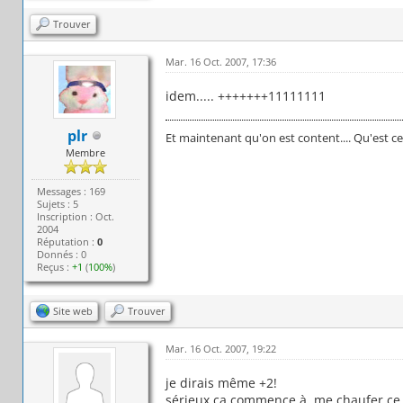
Trouver
Mar. 16 Oct. 2007, 17:36
idem..... +++++++11111111
plr
Et maintenant qu'on est content.... Qu'est ce
Membre
Messages : 169
Sujets : 5
Inscription : Oct.
2004
Réputation :
0
Donnés : 0
Reçus :
+1
(
100%
)
Site web
Trouver
Mar. 16 Oct. 2007, 19:22
je dirais même +2!
sérieux ca commence à me chaufer ce no