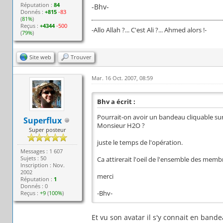
Réputation :
84
-Bhv-
Donnés :
+815
-83
(
81%
)
Reçus :
+4344
-500
-Allo Allah ?... C'est Ali ?... Ahmed alors !-
(
79%
)
Site web
Trouver
Mar. 16 Oct. 2007, 08:59
Bhv a écrit :
Pourrait-on avoir un bandeau cliquable sur l
Superflux
Monsieur H2O ?
Super posteur
juste le temps de l'opération.
Messages : 1 607
Sujets : 50
Ca attirerait l'oeil de l'ensemble des memb
Inscription : Nov.
2002
merci
Réputation :
1
Donnés : 0
Reçus :
+9
(
100%
)
-Bhv-
Et vu son avatar il s'y connait en bande