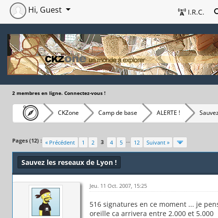
Hi, Guest
I.R.C.
2 membres en ligne. Connectez-vous !
CKZone
Camp de base
ALERTE !
Sauvez
Pages (12) :
…
3
« Précédent
1
2
4
5
12
Suivant »
Sauvez les reseaux de Lyon !
Jeu. 11 Oct. 2007, 15:25
516 signatures en ce moment ... je pe
oreille ca arrivera entre 2.000 et 5.000