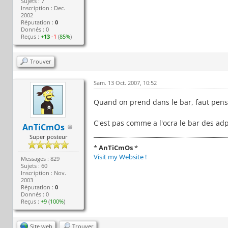
Sujets : 7
Inscription : Dec.
2002
Réputation :
0
Donnés : 0
Reçus :
+13
-1
(
85%
)
Trouver
Sam. 13 Oct. 2007, 10:52
Quand on prend dans le bar, faut pense
C'est pas comme a l'ocra le bar des ad
AnTiCmOs
Super posteur
*
AnTiCmOs
*
Visit my Website !
Messages : 829
Sujets : 60
Inscription : Nov.
2003
Réputation :
0
Donnés : 0
Reçus :
+9
(
100%
)
Site web
Trouver