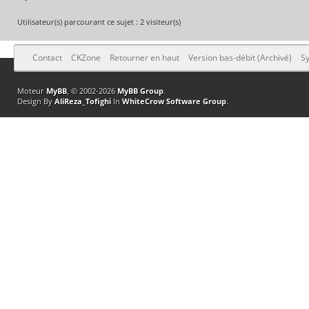
Utilisateur(s) parcourant ce sujet : 2 visiteur(s)
Contact
CKZone
Retourner en haut
Version bas-débit (Archivé)
Sy
Moteur
MyBB
, © 2002-2026
MyBB Group
.
Design By
AliReza_Tofighi
In
WhiteCrow Software Group
.