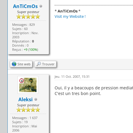
AnTiCmOs
*
AnTiCmOs
*
Super posteur
Visit my Website !
Messages : 829
Sujets : 60
Inscription : Nov.
2003
Réputation :
0
Donnés : 0
Reçus :
+9
(
100%
)
Site web
Trouver
Jeu. 11 Oct. 2007, 15:31
Oui, il y a beacoups de pression mediat
C'est un tres bon point.
Aleksi
Super posteur
Messages : 1 637
Sujets : 19
Inscription : Mai
2006