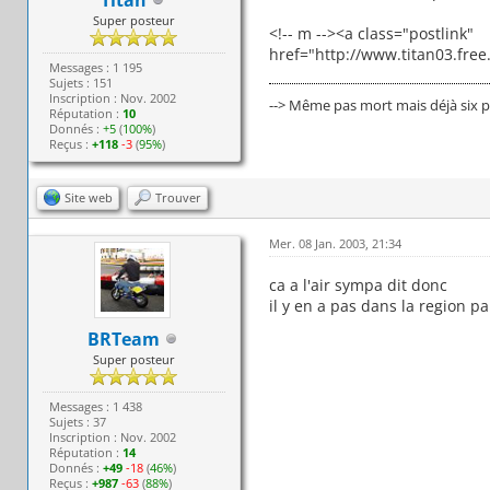
Super posteur
<!-- m --><a class="postlink"
href="http://www.titan03.free
Messages : 1 195
Sujets : 151
Inscription : Nov. 2002
--> Même pas mort mais déjà six pi
Réputation :
10
Donnés :
+5
(
100%
)
Reçus :
+118
-3
(
95%
)
Site web
Trouver
Mer. 08 Jan. 2003, 21:34
ca a l'air sympa dit donc
il y en a pas dans la region p
BRTeam
Super posteur
Messages : 1 438
Sujets : 37
Inscription : Nov. 2002
Réputation :
14
Donnés :
+49
-18
(
46%
)
Reçus :
+987
-63
(
88%
)