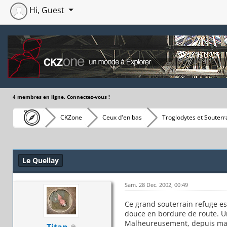
Hi, Guest
4 membres en ligne. Connectez-vous !
CKZone
Ceux d'en bas
Troglodytes et Souterr
Moyenne : 0 (0 vote(s))
1
2
3
4
5
Le Quellay
Sam. 28 Dec. 2002, 00:49
Ce grand souterrain refuge est
douce en bordure de route. Un
Malheureusement, depuis ma vi
Titan