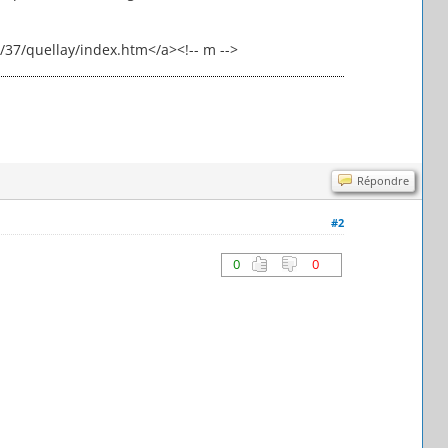
/37/quellay/index.htm</a><!-- m -->
Répondre
#2
0
0