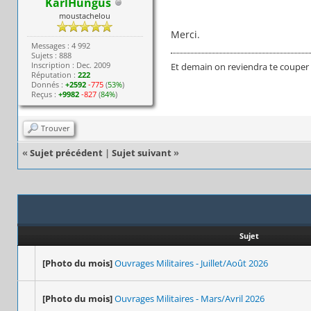
KarlHungus
moustachelou
Merci.
Messages : 4 992
Sujets : 888
Inscription : Dec. 2009
Et demain on reviendra te couper 
Réputation :
222
Donnés :
+2592
-775
(
53%
)
Reçus :
+9982
-827
(
84%
)
Trouver
«
Sujet précédent
|
Sujet suivant
»
Sujet
[Photo du mois]
Ouvrages Militaires - Juillet/Août 2026
[Photo du mois]
Ouvrages Militaires - Mars/Avril 2026