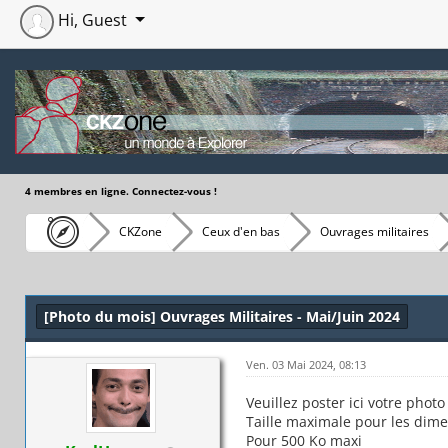
Hi, Guest
4 membres en ligne. Connectez-vous !
CKZone
Ceux d'en bas
Ouvrages militaires
Moyenne : 0 (0 vote(s))
1
2
3
4
5
[Photo du mois] Ouvrages Militaires - Mai/Juin 2024
Ven. 03 Mai 2024, 08:13
Veuillez poster ici votre phot
Taille maximale pour les dime
Pour 500 Ko maxi