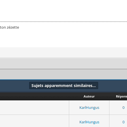
ton zézette
Sujets apparemment similaires…
Auteur
Répons
KarlHungus
0
KarlHungus
0