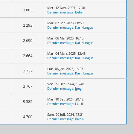
Mer. 12 Nov. 2025, 17:46
3 863
Dernier message
:
Belial
Mar. 02 Sep 2025, 08:50
2 293
Dernier message
:
KarlHungus
Mar. 06 Mai 2025, 16:15
2 690
Dernier message
:
KarlHungus
Mar. 04 Mars 2025, 12:45
2 664
Dernier message
:
KarlHungus
Lun. 06 Jan. 2025, 13:03
2 727
Dernier message
:
KarlHungus
Ven. 27 Dec. 2024, 15:40
3 767
Dernier message
:
jpeg
Mar. 10 Sep 2024, 20:12
9 585
Dernier message
:
LOUL
Sam. 20 Juil. 2024, 13:21
4 700
Dernier message
:
nico18