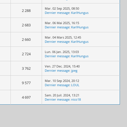
Mar. 02 Sep 2025, 08:50
2 288
Dernier message
:
KarlHungus
Mar. 06 Mai 2025, 16:15
2 683
Dernier message
:
KarlHungus
Mar. 04 Mars 2025, 12:45
2 660
Dernier message
:
KarlHungus
Lun. 06 Jan. 2025, 13:03
2 724
Dernier message
:
KarlHungus
Ven. 27 Dec. 2024, 15:40
3 762
Dernier message
:
jpeg
Mar. 10 Sep 2024, 20:12
9 577
Dernier message
:
LOUL
Sam. 20 Juil. 2024, 13:21
4 697
Dernier message
:
nico18