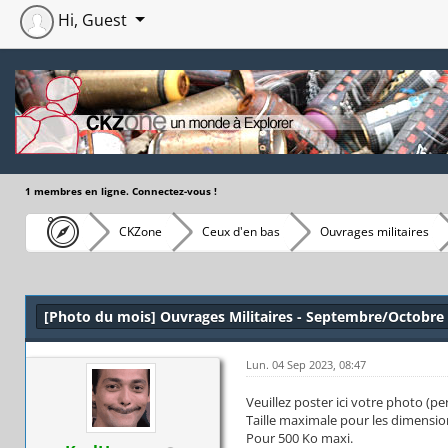
Hi, Guest
1 membres en ligne. Connectez-vous !
CKZone
Ceux d'en bas
Ouvrages militaires
Moyenne : 0 (0 vote(s))
1
2
3
4
5
[Photo du mois] Ouvrages Militaires - Septembre/Octobre
Lun. 04 Sep 2023, 08:47
Veuillez poster ici votre photo (p
Taille maximale pour les dimension
Pour 500 Ko maxi.