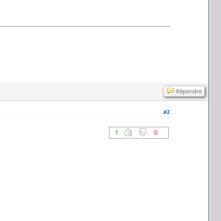
Répondre
#2
1
0