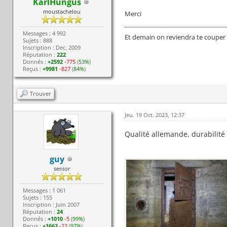
KarlHungus
moustachelou
Merci
Messages : 4 992
Et demain on reviendra te couper 
Sujets : 888
Inscription : Dec. 2009
Réputation :
222
Donnés :
+2592
-775
(
53%
)
Reçus :
+9981
-827
(
84%
)
Trouver
Jeu. 19 Oct. 2023, 12:37
Qualité allemande, durabilité
guy
senior
Messages : 1 061
Sujets : 155
Inscription : Juin 2007
Réputation :
24
Donnés :
+1010
-5
(
99%
)
Reçus :
+1663
-22
(
97%
)