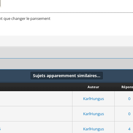
nt que changer le pansement
Sujets apparemment similaires…
Auteur
Répons
KarlHungus
0
KarlHungus
0
5
KarlHungus
4