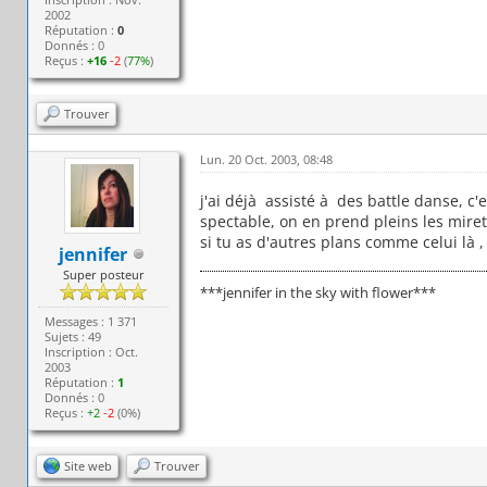
2002
Réputation :
0
Donnés : 0
Reçus :
+16
-2
(
77%
)
Trouver
Lun. 20 Oct. 2003, 08:48
j'ai déjà assisté à des battle danse, c
spectable, on en prend pleins les miret
si tu as d'autres plans comme celui là 
jennifer
Super posteur
***jennifer in the sky with flower***
Messages : 1 371
Sujets : 49
Inscription : Oct.
2003
Réputation :
1
Donnés : 0
Reçus :
+2
-2
(0%)
Site web
Trouver