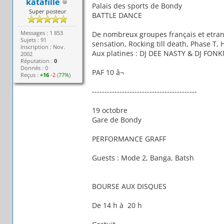
katafille
Palais des sports de Bondy
Super posteur
BATTLE DANCE
Messages : 1 853
De nombreux groupes français et etran
Sujets : 91
sensation, Rocking till death, Phase T, H
Inscription : Nov.
Aux platines : DJ DEE NASTY & DJ FON
2002
Réputation :
0
Donnés : 0
PAF 10 â¬
Reçus :
+16
-2
(
77%
)
------------------------------------------
19 octobre
Gare de Bondy
PERFORMANCE GRAFF
Guests : Mode 2, Banga, Batsh
BOURSE AUX DISQUES
De 14 h à 20 h