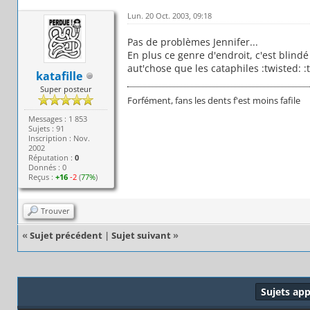
Lun. 20 Oct. 2003, 09:18
Pas de problèmes Jennifer...
En plus ce genre d'endroit, c'est blindé
aut'chose que les cataphiles :twisted: :
katafille
Super posteur
Forfément, fans les dents f'est moins fafile
Messages : 1 853
Sujets : 91
Inscription : Nov.
2002
Réputation :
0
Donnés : 0
Reçus :
+16
-2
(
77%
)
Trouver
«
Sujet précédent
|
Sujet suivant
»
Sujets ap