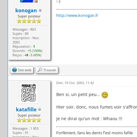
:-)
konogan
http://www.konogan.fr
Super posteur
Messages : 863
Sujets : 89
Inscription : Nov.
2002
Réputation :
1
Donnés :
+5
(
100%
)
Reçus :
+8
-3
(
45%
)
Site web
Trouver
Dim. 19 Oct. 2003, 11:42
Ben si, un petit peu...
Hier soir, donc, nous fumes voir s'affro
katafille
Super posteur
Je ne dirai qu'un mot : Whaou !!!
Messages : 1 853
Forfément, fans les dents f'est moins fafile
Sujets : 91
Inscription : Nov.