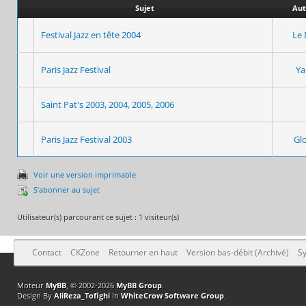
Sujet
Aut
Festival Jazz en tête 2004
Le 
Paris Jazz Festival
Ya
Saint Pat's 2003, 2004, 2005, 2006
Paris Jazz Festival 2003
Gl
Voir une version imprimable
S’abonner au sujet
Utilisateur(s) parcourant ce sujet : 1 visiteur(s)
Contact
CKZone
Retourner en haut
Version bas-débit (Archivé)
Sy
Moteur
MyBB
, © 2002-2026
MyBB Group
.
Design By
AliReza_Tofighi
In
WhiteCrow Software Group
.