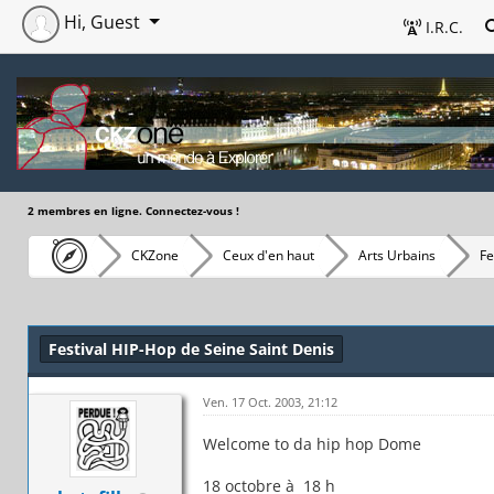
Hi, Guest
I.R.C.
2 membres en ligne. Connectez-vous !
CKZone
Ceux d'en haut
Arts Urbains
Fe
Festival HIP-Hop de Seine Saint Denis
Ven. 17 Oct. 2003, 21:12
Welcome to da hip hop Dome
18 octobre à 18 h