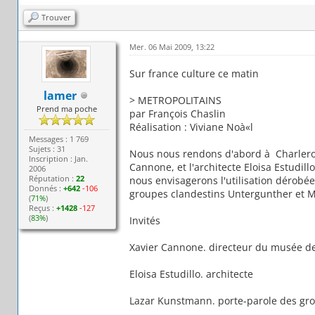
Trouver
Mer. 06 Mai 2009, 13:22
Sur france culture ce matin
lamer
> METROPOLITAINS
Prend ma poche
par François Chaslin
Réalisation : Viviane Noà«l
Messages : 1 769
Sujets : 31
Nous nous rendons d'abord à Charleroi
Inscription : Jan.
Cannone, et l'architecte Eloisa Estudillo
2006
Réputation :
22
nous envisagerons l'utilisation dérob
Donnés :
+642
-106
groupes clandestins Untergunther et M
(
71%
)
Reçus :
+1428
-127
(
83%
)
Invités
Xavier Cannone. directeur du musée de
Eloisa Estudillo. architecte
Lazar Kunstmann. porte-parole des gro