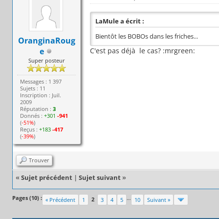
LaMule a écrit :
Bientôt les BOBOs dans les friches...
OranginaRoug
e
C'est pas déjà le cas? :mrgreen:
Super posteur
Messages : 1 397
Sujets : 11
Inscription : Juil.
2009
Réputation :
3
Donnés :
+301
-941
(
-51%
)
Reçus :
+183
-417
(
-39%
)
Trouver
«
Sujet précédent
|
Sujet suivant
»
Pages (10) :
…
2
« Précédent
1
3
4
5
10
Suivant »