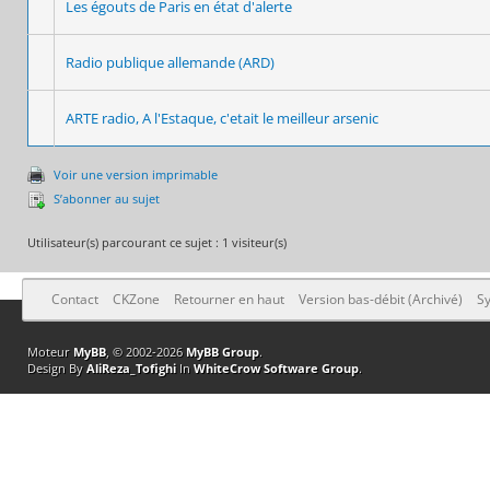
Les égouts de Paris en état d'alerte
Radio publique allemande (ARD)
ARTE radio, A l'Estaque, c'etait le meilleur arsenic
Voir une version imprimable
S’abonner au sujet
Utilisateur(s) parcourant ce sujet : 1 visiteur(s)
Contact
CKZone
Retourner en haut
Version bas-débit (Archivé)
Sy
Moteur
MyBB
, © 2002-2026
MyBB Group
.
Design By
AliReza_Tofighi
In
WhiteCrow Software Group
.