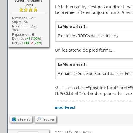
Senior Forbidden
Places
Hé la bleusaille, c'est pas du direct mais
Le premier site est aujourd'hui à 95% d
Messages : 527
Sujets : 54
Inscription : Avr.
LaMule a écrit :
2003
Réputation :
0
Bientôt les BOBOs dans les friches
Donnés :
+1
(
100%
)
Reçus :
+15
-2
(
76%
)
On les attend de pied ferme...
LaMule a écrit :
A quand le Guide du Routard dans les Frich
<!-- l --><a class="postlink-local" href=
t12560.html">forbidden-places-le-livre-
mes livres!
Site web
Trouver
Mer. 03 Fév. 2010, 02:45