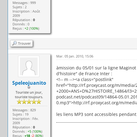
Messages : 999
Sujets : 2
Inscription : Août
2009
Réputation :
0
Donnés : 0
Reçus :
+2
(
100%
)
Trouver
Mar. 05 Jan. 2010, 15:06
àmission du 05/01 sur la ligne Magino
d'histoire" de France Inter :
<!-- m --><a class="postlink"
Speleojuanito
href="http://rf.proxycast.org/m/media
+2000+ANS+D%27HISTOIRE_14864/l3=201
Touriste un jour,
podcast.net/podcast09/14864-05.01.2
touriste toujours.
0.mp3">http://rf.proxycast.org/m/media
Messages : 829
les liens MP3 sont accessibles pendant 
Sujets : 19
Inscription : Fév.
2009
Réputation :
0
Donnés :
+5
(
100%
)
Reçus :
+18
-2
(
80%
)