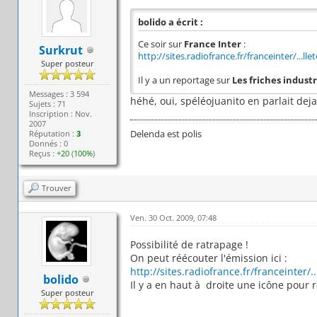
bolido a écrit :
Ce soir sur
France Inter
:
Surkrut
http://sites.radiofrance.fr/franceinter/...ll
Super posteur
Il y a un reportage sur
Les friches industr
Messages : 3 594
héhé, oui, spéléojuanito en parlait deja
Sujets : 71
Inscription : Nov.
2007
Delenda est polis
Réputation :
3
Donnés : 0
Reçus :
+20
(
100%
)
Trouver
Ven. 30 Oct. 2009, 07:48
Possibilité de ratrapage !
On peut réécouter l'émission ici :
http://sites.radiofrance.fr/franceinter/..
bolido
Il y a en haut à droite une icône pour r
Super posteur