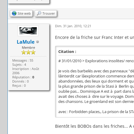
Site web
Trouver
Dim. 31 Jan. 2010, 12:21
Encore de la friche sur Franc Inter et 
LaMule
Membre
Citation :
Messages : 55
# 31/01/2010 > Explorations insolites/ re
Sujets : 4
Inscription : Août
Je vois des barbelés avec des panneaux "déf
2006
lâinterdit car lâexploration commence der
Réputation :
0
abandonnées, des lieux qui dorment et qui a
Donnés : 0
Reçus : 0
la plus grande prison de la Stasi à Berlin qu
oublie pas... Dominique A est à part dans la c
avait des choses à dire sur le voyage. Do
des chansons. Le groenland est son dernier
avec : Forbidden places,, La prison de la ST
Bientôt les BOBOs dans les friches... A