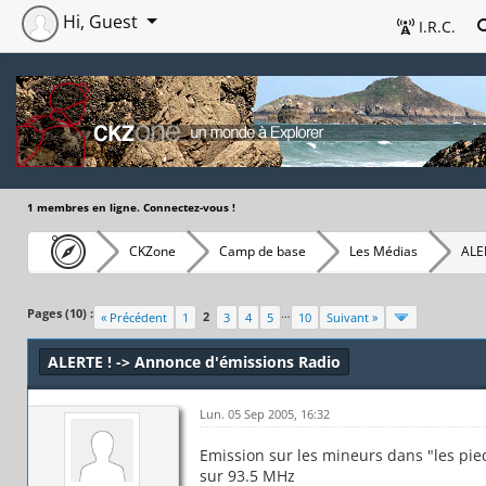
Hi, Guest
I.R.C.
1 membres en ligne. Connectez-vous !
CKZone
Camp de base
Les Médias
ALE
Pages (10) :
…
2
« Précédent
1
3
4
5
10
Suivant »
ALERTE ! -> Annonce d'émissions Radio
Lun. 05 Sep 2005, 16:32
Emission sur les mineurs dans "les pie
sur 93.5 MHz