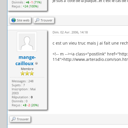
Je suis à côté de la plaque...et c'est le cas de l
Donnés :
+6
-1
(
71%
)
Reçus :
+24
(
100%
)
Site web
Trouver
Dim. 02 Avr. 2006, 14:18
c est un vieu truc mais j ai fait une reche
<!-- m --><a class="postlink" href="ht
mange-
114">http://www.arteradio.com/son.htm
cailloux
Membre
Messages : 248
Sujets : 7
Inscription : Mai
2003
Réputation :
0
Donnés : 0
Reçus :
+3
-2
(
20%
)
Trouver