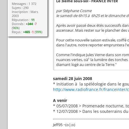
Le 3ieme sous-sol - FRANCE INTER
Messages : 1 372
Sujets : 290
par Stéphane Cosme
Inscription : Mars
le samedi de 6h15 à 6h25 et le dimanche 
2003
Réputation :
11
Donnés :
+344
-7
Après avoir passé deux étés successifs da
(
96%
)
ascenseur. Mais rester sur le plancher des 
Reçus :
+465
-1
(
99%
)
Pour cette nouvelle saison estivale, coiff
dans l'autre, notre reporter empruntera l'es
Comme l'indique Jules Verne dans son roman
nuances vertes, oà¹ la lumière des torches
diamant logé au centre de la Terre."
samedi 28 juin 2008
* Initiation à la spéléologie dans le g
http://www.radiofrance.fr/franceinter/c
A venir
* 05/07/2008 > Promenade nocturne, tou
* 12/07/2008 > Dans les souterrains d
Jeff95 ~(o|;o)