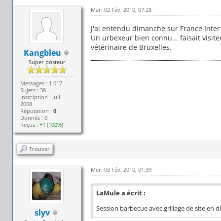
Mar. 02 Fév. 2010, 07:28
J'ai entendu dimanche sur France Inter 
Un urbexeur bien connu... faisait visite
vétérinaire de Bruxelles.
Kangbleu
Super posteur
Messages : 1 017
Sujets : 38
Inscription : Juil.
2008
Réputation :
0
Donnés : 0
Reçus :
+1
(
100%
)
Trouver
Mer. 03 Fév. 2010, 01:39
LaMule a écrit :
Session barbecue avec grillage de site en dir
slyv