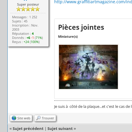
http://www.graffitiartmagazine.com/inde
Super posteur
Messages : 1 252
Sujets : 45
Pièces jointes
Inscription : Nov.
2003
Réputation :
4
Miniature(s)
Donnés :
+6
-1
(
71%
)
Reçus :
+24
(
100%
)
Je suis à côté de la plaque...et c'est le cas de l
Site web
Trouver
«
Sujet précédent
|
Sujet suivant
»