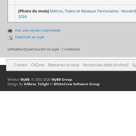
[Photo du mois]
Métros, Trains et Réseaux Ferroviaires - Nove
2024
Voir une version imprimable
S’abonner au sujet
Utilisateur(s) parcourant ce sujet : 1 visiteur(s)
Contact
CKZone
Retourner en haut
Version bas-débit (Archivé)
Sy
Moteur
MyBB
, © 2002-2026
MyBB Group
.
Design By
AliReza_Tofighi
In
WhiteCrow Software Group
.