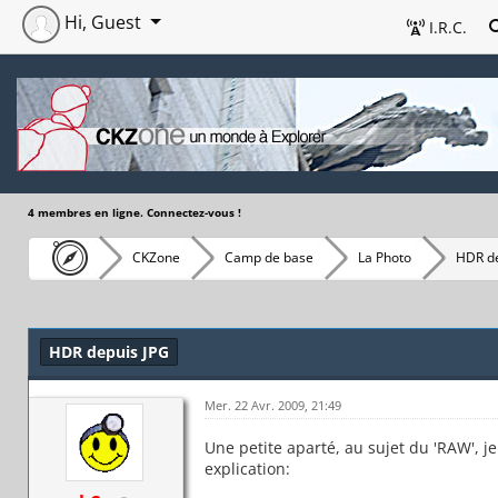
Hi, Guest
I.R.C.
4 membres en ligne. Connectez-vous !
CKZone
Camp de base
La Photo
HDR de
HDR depuis JPG
Mer. 22 Avr. 2009, 21:49
Une petite aparté, au sujet du 'RAW', je
explication: