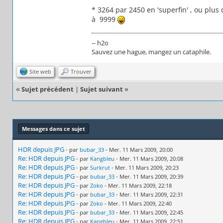
* 3264 par 2450 en 'superfin' , ou plus
à 9999
-- h2o
Sauvez une hague, mangez un cataphile.
Site web
Trouver
«
Sujet précédent
|
Sujet suivant
»
Messages dans ce sujet
HDR depuis JPG
- par
bubar_33
- Mer. 11 Mars 2009, 20:00
Re: HDR depuis JPG
- par
Kangbleu
- Mer. 11 Mars 2009, 20:08
Re: HDR depuis JPG
- par
Surkrut
- Mer. 11 Mars 2009, 20:23
Re: HDR depuis JPG
- par
bubar_33
- Mer. 11 Mars 2009, 20:39
Re: HDR depuis JPG
- par
Zoko
- Mer. 11 Mars 2009, 22:18
Re: HDR depuis JPG
- par
bubar_33
- Mer. 11 Mars 2009, 22:31
Re: HDR depuis JPG
- par
Zoko
- Mer. 11 Mars 2009, 22:40
Re: HDR depuis JPG
- par
bubar_33
- Mer. 11 Mars 2009, 22:45
Re: HDR depuis JPG
- par
Kangbleu
- Mer. 11 Mars 2009, 22:51