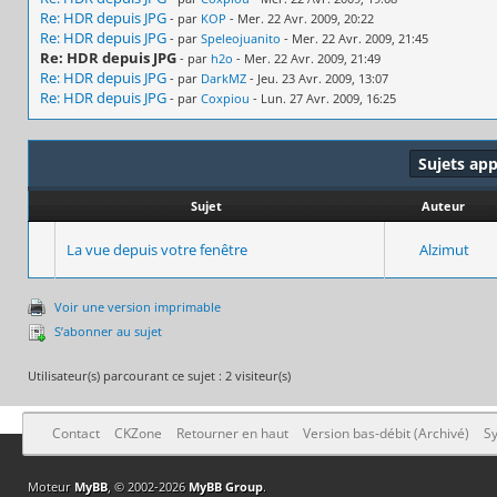
Re: HDR depuis JPG
- par
KOP
- Mer. 22 Avr. 2009, 20:22
Re: HDR depuis JPG
- par
Speleojuanito
- Mer. 22 Avr. 2009, 21:45
Re: HDR depuis JPG
- par
h2o
- Mer. 22 Avr. 2009, 21:49
Re: HDR depuis JPG
- par
DarkMZ
- Jeu. 23 Avr. 2009, 13:07
Re: HDR depuis JPG
- par
Coxpiou
- Lun. 27 Avr. 2009, 16:25
Sujets ap
Sujet
Auteur
La vue depuis votre fenêtre
Alzimut
Voir une version imprimable
S’abonner au sujet
Utilisateur(s) parcourant ce sujet : 2 visiteur(s)
Contact
CKZone
Retourner en haut
Version bas-débit (Archivé)
Sy
Moteur
MyBB
, © 2002-2026
MyBB Group
.