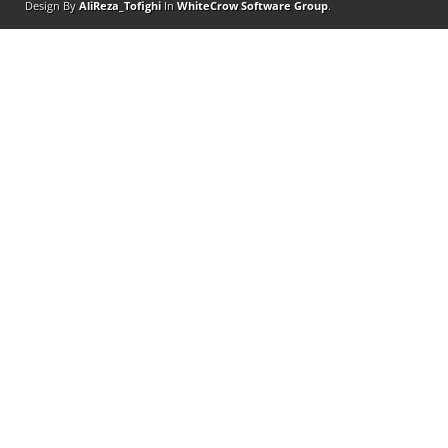
Design By
AliReza_Tofighi
In
WhiteCrow Software Group
.