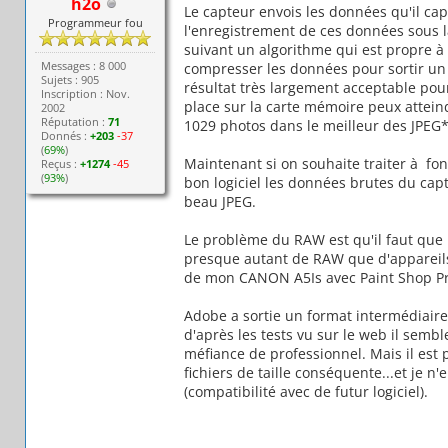
h2o
Le capteur envois les données qu'il cap
Programmeur fou
l'enregistrement de ces données sous l
suivant un algorithme qui est propre à
Messages : 8 000
compresser les données pour sortir un
Sujets : 905
résultat très largement acceptable pour
Inscription : Nov.
place sur la carte mémoire peux attei
2002
Réputation :
71
1029 photos dans le meilleur des JPEG
Donnés :
+203
-37
(
69%
)
Maintenant si on souhaite traiter à f
Reçus :
+1274
-45
(
93%
)
bon logiciel les données brutes du capt
beau JPEG.
Le problème du RAW est qu'il faut que le
presque autant de RAW que d'appareils 
de mon CANON A5Is avec Paint Shop Pr
Adobe a sortie un format intermédiaire,
d'après les tests vu sur le web il sembl
méfiance de professionnel. Mais il est 
fichiers de taille conséquente...et je n'
(compatibilité avec de futur logiciel).