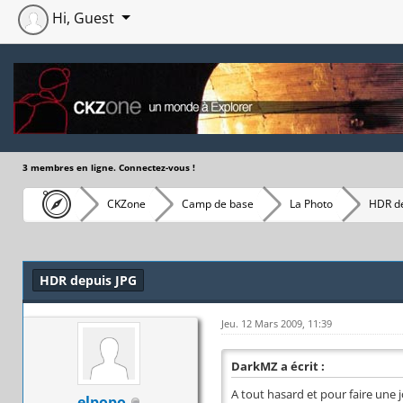
Hi, Guest
3 membres en ligne. Connectez-vous !
CKZone
Camp de base
La Photo
HDR de
Moyenne : 0 (0 vote(s))
1
2
3
4
5
HDR depuis JPG
Jeu. 12 Mars 2009, 11:39
DarkMZ a écrit :
A tout hasard et pour faire une jol
elpopo