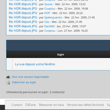
Re: HDR depuis JPG
- par
Quoar
- Mer. 22 Avr. 2009, 13:22
Re: HDR depuis JPG
- par
Coxpiou
- Mer. 22 Avr. 2009, 19:08
Re: HDR depuis JPG
- par
KOP
- Mer. 22 Avr. 2009, 20:22
Re: HDR depuis JPG
- par
Speleojuanito
- Mer. 22 Avr. 2009, 21:45
Re: HDR depuis JPG
- par
h2o
- Mer. 22 Avr. 2009, 21:49
Re: HDR depuis JPG
- par
DarkMZ
- Jeu. 23 Avr. 2009, 13:07
Re: HDR depuis JPG
- par
Coxpiou
- Lun. 27 Avr. 2009, 16:25
Sujet
La vue depuis votre fenêtre
Voir une version imprimable
S’abonner au sujet
Utilisateur(s) parcourant ce sujet : 2 visiteur(s)
Contact
CKZone
Retourner en haut
Version bas-débit (Archivé)
Sy