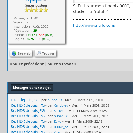
Super posteur
Si Fuji, sur mon finepix 9600,
stocker la "rafale".
Messages : 1 581
Sujets : 14
http://www.sna-fu.com/
Inscription : Août 2005
Réputation :
29
Donnés :
+1771
-343
(
67%
)
Reçus :
+1575
-156
(
81%
)
Site web
Trouver
«
Sujet précédent
|
Sujet suivant
»
Messages dans ce sujet
HDR depuis JPG
- par
bubar_33
- Mer. 11 Mars 2009, 20:00
Re: HDR depuis JPG
- par
Kangbleu
- Mer. 11 Mars 2009, 20:08
Re: HDR depuis JPG
- par
Surkrut
- Mer. 11 Mars 2009, 20:23
Re: HDR depuis JPG
- par
bubar_33
- Mer. 11 Mars 2009, 20:39
Re: HDR depuis JPG
- par
Zoko
- Mer. 11 Mars 2009, 22:18
Re: HDR depuis JPG
- par
bubar_33
- Mer. 11 Mars 2009, 22:31
Re: HDR depuis JPG
- par
Zoko
- Mer. 11 Mars 2009, 22:40