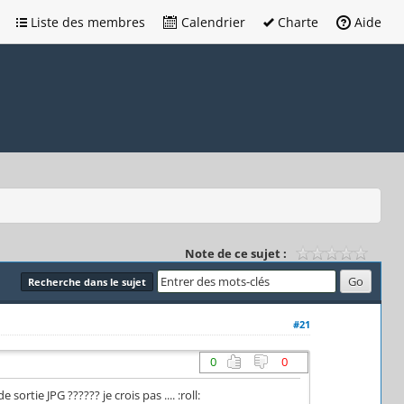
Liste des membres
Calendrier
Charte
Aide
Note de ce sujet :
Recherche dans le sujet
#21
0
0
ortie JPG ?????? je crois pas .... :roll: