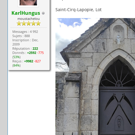
Saint-Cirq-Lapopie, Lot
KarlHungus
moustachelou
Messages : 4 992
Sujets : 888
Inscription : Dec.
2009
Réputation :
222
Donnés :
+2592
-775
(
53%
)
Reçus :
+9982
-827
(
84%
)