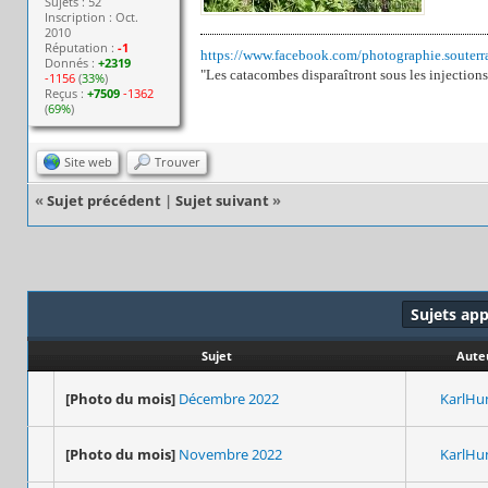
Sujets : 52
Inscription : Oct.
2010
Réputation :
-1
https://www.facebook.com/photographie.souterr
Donnés :
+2319
"Les catacombes disparaîtront sous les injections
-1156
(
33%
)
Reçus :
+7509
-1362
(
69%
)
Site web
Trouver
«
Sujet précédent
|
Sujet suivant
»
Sujets ap
Sujet
Aute
[Photo du mois]
Décembre 2022
KarlHu
[Photo du mois]
Novembre 2022
KarlHu