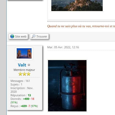
Quand tu ne sais plus où tu vas, retourne-toi et 
Site web
Trouver
Mar. 05 Avr. 2022, 12:16
Valt
Membre majeur
Messages : 161
Sujets : 1
Inscription : Nov.
2020
Réputation :
13
Donnés :
+400
-18
(
91%
)
Reçus :
+659
-7
(
97%
)