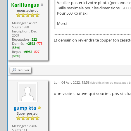
Veuillez poster ici votre photo (personnel
KarlHungus
Taille maximale pour les dimensions : 2000 
moustachelou
Pour 500 Ko maxi.
Messages : 4 992
Merci
Sujets : 888
Inscription : Dec.
2009
Réputation :
222
Et demain on reviendra te couper ton zézett
Donnés :
+2592
-775
(
53%
)
Reçus :
+9982
-827
(
84%
)
Trouver
Lun. 04 Avr. 2022, 15:58
(Modification du message : L
une vraie chauve qui sourie , pas si cha
gump kta
Super posteur
Messages : 2 406
Sujets : 11