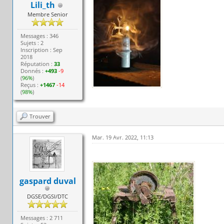
Lili_th
Membre Senior
Messages : 346
Sujets : 2
Inscription : Sep
2018
Réputation :
33
Donnés :
+493
-9
(
96%
)
Reçus :
+1467
-14
(
98%
)
Trouver
Mar. 19 Avr. 2022, 11:13
gaspard duval
DGSE/DGSI/DTC
Messages : 2 711