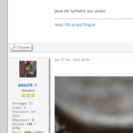
Jeux de lumière sur aceto
http://flic.kr/ps/3YqjUA
Trouver
Jeu. 07 Avr. 2022, 22:20
axurit
Membre
Messages : 51
Sujets : 0
Inscription : Jan.
2022
Réputation :
3
Donnés :
+73
-1
(
97%
)
Reçus :
+504
-3
(
98%
)