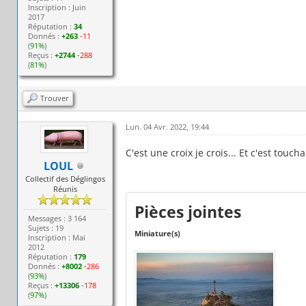
Inscription : Juin
2017
Réputation :
34
Donnés :
+263
-11
(
91%
)
Reçus :
+2744
-288
(
81%
)
Trouver
Lun. 04 Avr. 2022, 19:44
C'est une croix je crois... Et c'est touc
LOUL
Collectif des Déglingos
Réunis
Pièces jointes
Messages : 3 164
Sujets : 19
Miniature(s)
Inscription : Mai
2012
Réputation :
179
Donnés :
+8002
-286
(
93%
)
Reçus :
+13306
-178
(
97%
)