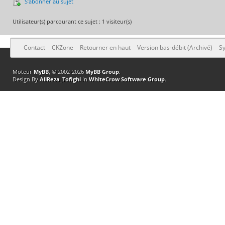
S’abonner au sujet
Utilisateur(s) parcourant ce sujet : 1 visiteur(s)
Contact
CKZone
Retourner en haut
Version bas-débit (Archivé)
Sy
Moteur
MyBB
, © 2002-2026
MyBB Group
.
Design By
AliReza_Tofighi
In
WhiteCrow Software Group
.