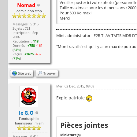
Veuillez poster ici votre photo (personnel
Nomad
Taille maximale pour les dimensions : 2000 
admin non stop
Pour 500 Ko maxi.
Merci
Messages : 5 315
Sujets : 721
Inscription : Sep
Mini-administrator - F2R TLAV TMTS MDR D
2006
Réputation :
113
Donnés :
+758
-161
"Mon travail c'est qu'il y a un max de pub au
(
64%
)
Reçus :
+2675
-452
(
71%
)
Site web
Trouver
Mer. 02 Dec. 2015, 08:08
Explo patriote
le G.O
Fonduephile
Pièces jointes
bannisseur, miam
Miniature(s)
Messages : 6 414