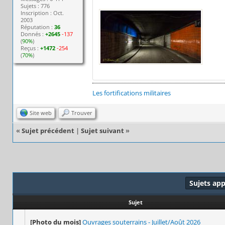
Sujets : 776
Inscription : Oct.
2003
Réputation :
36
Donnés :
+2645
-137
(
90%
)
Reçus :
+1472
-254
(
70%
)
Les fortifications militaires
Site web
Trouver
«
Sujet précédent
|
Sujet suivant
»
Sujets ap
Sujet
[Photo du mois]
Ouvrages souterrains - Juillet/Août 2026