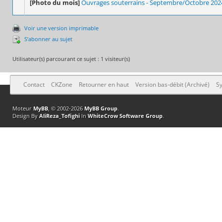
[Photo du mois]
Ouvrages souterrains - Septembre/Octobre 202
Voir une version imprimable
S’abonner au sujet
Utilisateur(s) parcourant ce sujet : 1 visiteur(s)
Contact
CKZone
Retourner en haut
Version bas-débit (Archivé)
Sy
Moteur
MyBB
, © 2002-2026
MyBB Group
.
Design By
AliReza_Tofighi
In
WhiteCrow Software Group
.