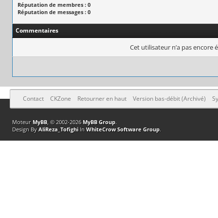
Réputation de membres : 0
Réputation de messages : 0
Commentaires
Cet utilisateur n’a pas encore é
Contact
CKZone
Retourner en haut
Version bas-débit (Archivé)
Sy
Moteur
MyBB
, © 2002-2026
MyBB Group
.
Design By
AliReza_Tofighi
In
WhiteCrow Software Group
.