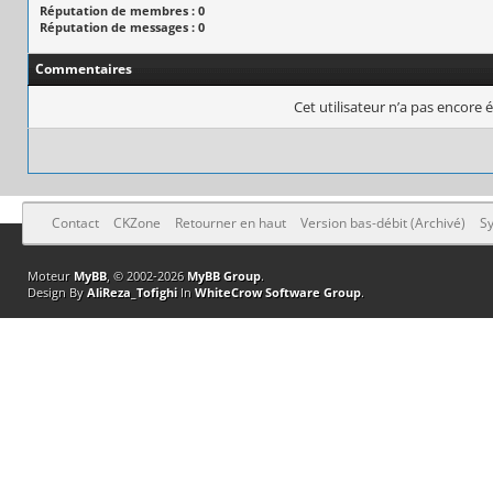
Réputation de membres : 0
Réputation de messages : 0
Commentaires
Cet utilisateur n’a pas encore é
Contact
CKZone
Retourner en haut
Version bas-débit (Archivé)
Sy
Moteur
MyBB
, © 2002-2026
MyBB Group
.
Design By
AliReza_Tofighi
In
WhiteCrow Software Group
.