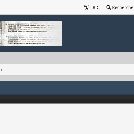
I.R.C.
Recherche
on