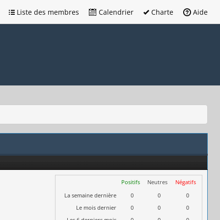
Liste des membres
Calendrier
Charte
Aide
Positifs
Neutres
Négatifs
La semaine dernière
0
0
0
Le mois dernier
0
0
0
Les 6 derniers mois
0
0
0