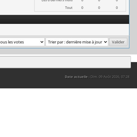
Tout
0
0
0
Date actuelle :
Dim. 09 Août 2026, 07:28