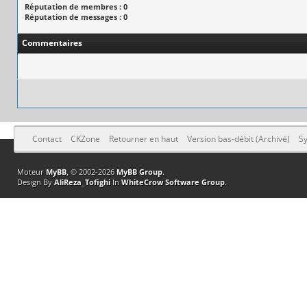
Réputation de membres : 0
Réputation de messages : 0
Commentaires
Contact
CKZone
Retourner en haut
Version bas-débit (Archivé)
Sy
Moteur
MyBB
, © 2002-2026
MyBB Group
.
Design By
AliReza_Tofighi
In
WhiteCrow Software Group
.