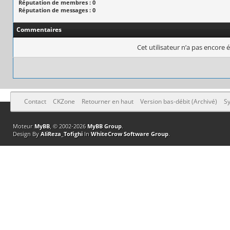
Réputation de membres : 0
Réputation de messages : 0
Commentaires
Cet utilisateur n’a pas encore é
Contact
CKZone
Retourner en haut
Version bas-débit (Archivé)
Sy
Moteur
MyBB
, © 2002-2026
MyBB Group
.
Design By
AliReza_Tofighi
In
WhiteCrow Software Group
.