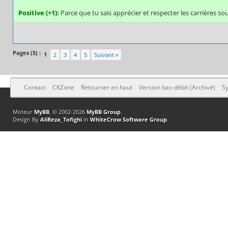
Positive (+1):
Parce que tu sais apprécier et respecter les carrières sou
Pages (5) :
1
2
3
4
5
Suivant »
Contact
CKZone
Retourner en haut
Version bas-débit (Archivé)
Sy
Moteur
MyBB
, © 2002-2026
MyBB Group
.
Design By
AliReza_Tofighi
In
WhiteCrow Software Group
.