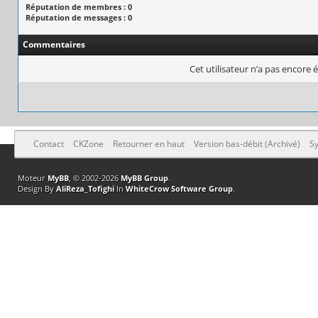
Réputation de membres : 0
Réputation de messages : 0
Commentaires
Cet utilisateur n’a pas encore é
Contact
CKZone
Retourner en haut
Version bas-débit (Archivé)
Sy
Moteur
MyBB
, © 2002-2026
MyBB Group
.
Design By
AliReza_Tofighi
In
WhiteCrow Software Group
.