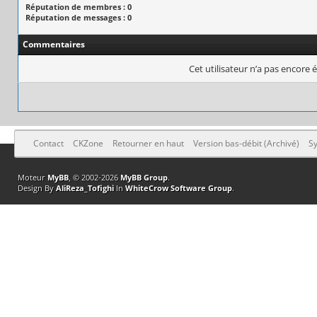
Réputation de membres : 0
Réputation de messages : 0
Commentaires
Cet utilisateur n’a pas encore é
Contact
CKZone
Retourner en haut
Version bas-débit (Archivé)
Sy
Moteur
MyBB
, © 2002-2026
MyBB Group
.
Design By
AliReza_Tofighi
In
WhiteCrow Software Group
.