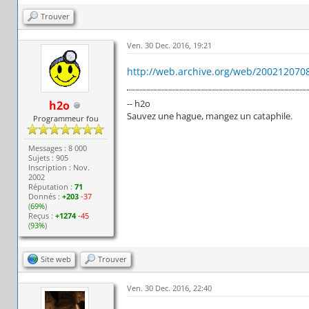
Trouver
Ven. 30 Dec. 2016, 19:21
http://web.archive.org/web/2002120708
-- h2o
h2o
Sauvez une hague, mangez un cataphile.
Programmeur fou
Messages : 8 000
Sujets : 905
Inscription : Nov.
2002
Réputation :
71
Donnés :
+203
-37
(
69%
)
Reçus :
+1274
-45
(
93%
)
Site web
Trouver
Ven. 30 Dec. 2016, 22:40