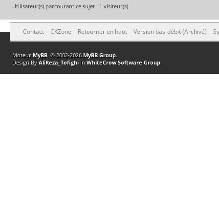
Utilisateur(s) parcourant ce sujet : 1 visiteur(s)
Contact
CKZone
Retourner en haut
Version bas-débit (Archivé)
Sy
Moteur
MyBB
, © 2002-2026
MyBB Group
.
Design By
AliReza_Tofighi
In
WhiteCrow Software Group
.