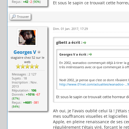
Reçus :
+42
-2
(
90%
)
Et sous le sapin ce trouvait cette horre
Trouver
Dim. 01 Jan. 2017, 17:29
gibett a écrit :
Georges V
Georges V a écrit :
stagiaire chez 52 sur le
web
En 2002, wanadoo commençait déjà à tirer la gue
très intéressants avec ce que commençait à of
Messages : 2 127
Sujets : 18
Noël 2002, je pense que c'est ce dont rêvaient l
Inscription : Nov.
http://www.01net.com/actualites/wanadoo-...
2013
Réputation :
106
Donnés :
+1016
-67
Et sous le sapin ce trouvait cette horreur 
(
87%
)
Reçus :
+4681
-381
(
84%
)
Ah oui, je l'avais oublié celui là ! J'é
mes souffrances visuelles et logicielles
Apple, en pleine renaissance de ses cend
régulièrement t'étais viré, forcant le r