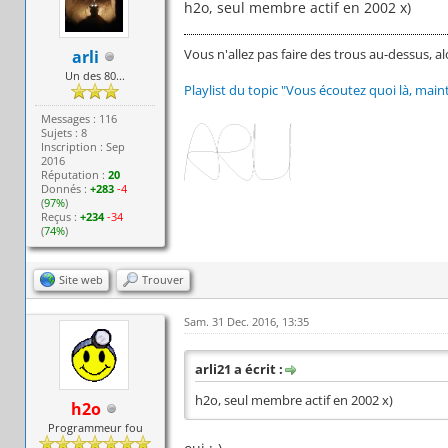
h2o, seul membre actif en 2002 x)
Vous n'allez pas faire des trous au-dessus, al
arli
Un des 80...
Playlist du topic "Vous écoutez quoi là, main
Messages : 116
Sujets : 8
Inscription : Sep
2016
Réputation :
20
Donnés :
+283
-4
(
97%
)
Reçus :
+234
-34
(
74%
)
Site web
Trouver
Sam. 31 Dec. 2016, 13:35
arli21 a écrit :
h2o, seul membre actif en 2002 x)
h2o
Programmeur fou