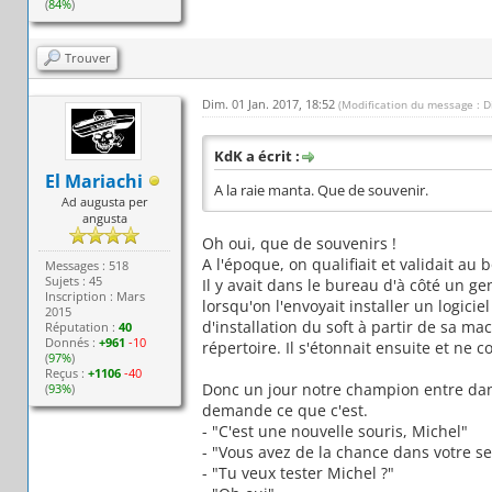
(
84%
)
Trouver
Dim. 01 Jan. 2017, 18:52
(Modification du message : D
KdK a écrit :
El Mariachi
A la raie manta. Que de souvenir.
Ad augusta per
angusta
Oh oui, que de souvenirs !
A l'époque, on qualifiait et validait 
Messages : 518
Sujets : 45
Il y avait dans le bureau d'à côté un g
Inscription : Mars
lorsqu'on l'envoyait installer un logicie
2015
d'installation du soft à partir de sa mach
Réputation :
40
Donnés :
+961
-10
répertoire. Il s'étonnait ensuite et ne 
(
97%
)
Reçus :
+1106
-40
Donc un jour notre champion entre dans 
(
93%
)
demande ce que c'est.
- "C'est une nouvelle souris, Michel"
- "Vous avez de la chance dans votre se
- "Tu veux tester Michel ?"