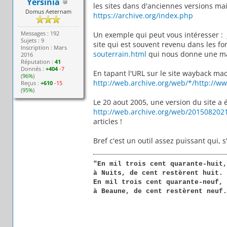
Yersinia
les sites dans d'anciennes versions mai
Domus Aeternam
https://archive.org/index.php
Messages : 192
Un exemple qui peut vous intéresser : 
Sujets : 9
site qui est souvent revenu dans les fo
Inscription : Mars
souterrain.html
qui nous donne une ma
2016
Réputation :
41
Donnés :
+404
-7
En tapant l'URL sur le site wayback mach
(
96%
)
http://web.archive.org/web/*/http://www
Reçus :
+610
-15
(
95%
)
Le 20 aout 2005, une version du site a é
http://web.archive.org/web/2015082021
articles !
Bref c'est un outil assez puissant qui, 
"En mil trois cent quarante-huit,
à Nuits, de cent restèrent huit.
En mil trois cent quarante-neuf,
à Beaune, de cent restèrent neuf.