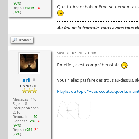
(
96%
)
Que tu branchais même seulement aux h
Reçus :
+3246
-40
(
97%
)
Au feu de la frontale, nous avons tous v
Trouver
Sam. 31 Dec. 2016, 15:08
En effet, c'est compréhensible
arli
Vous n'allez pas faire des trous au-dessus, al
Un des 80...
Playlist du topic "Vous écoutez quoi là, main
Messages : 116
Sujets : 8
Inscription : Sep
2016
Réputation :
20
Donnés :
+283
-4
(
97%
)
Reçus :
+234
-34
(
74%
)