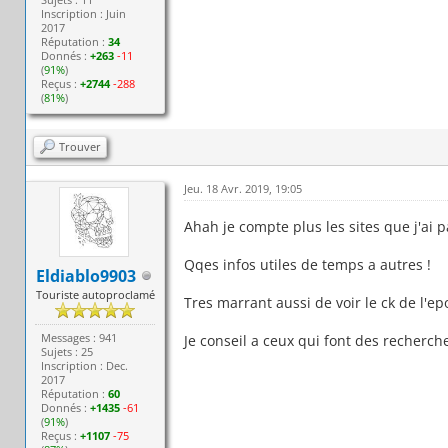
Inscription : Juin
2017
Réputation :
34
Donnés :
+263
-11
(
91%
)
Reçus :
+2744
-288
(
81%
)
Trouver
Jeu. 18 Avr. 2019, 19:05
Ahah je compte plus les sites que j'ai p
Qqes infos utiles de temps a autres !
Eldiablo9903
Touriste autoproclamé
Tres marrant aussi de voir le ck de l'e
Messages : 941
Je conseil a ceux qui font des recherch
Sujets : 25
Inscription : Dec.
2017
Réputation :
60
Donnés :
+1435
-61
(
91%
)
Reçus :
+1107
-75