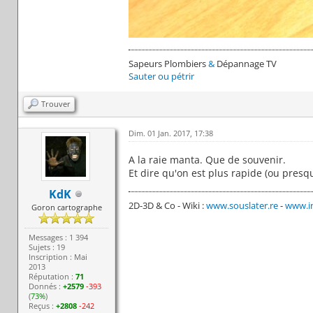
Sapeurs Plombiers
&
Dépannage TV
Sauter ou pétrir
Trouver
Dim. 01 Jan. 2017, 17:38
A la raie manta. Que de souvenir.
Et dire qu'on est plus rapide (ou presq
KdK
2D-3D & Co - Wiki :
www.souslater.re
-
www.in
Goron cartographe
Messages : 1 394
Sujets : 19
Inscription : Mai
2013
Réputation :
71
Donnés :
+2579
-393
(
73%
)
Reçus :
+2808
-242