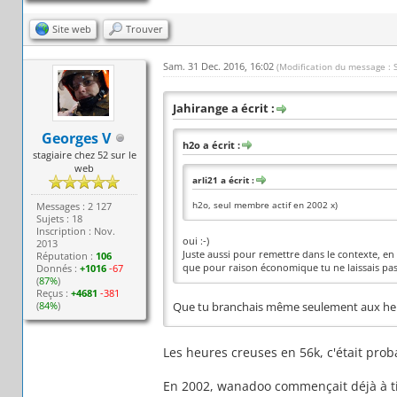
Site web
Trouver
Sam. 31 Dec. 2016, 16:02
(Modification du message : 
Jahirange a écrit :
Georges V
h2o a écrit :
stagiaire chez 52 sur le
web
arli21 a écrit :
h2o, seul membre actif en 2002 x)
Messages : 2 127
Sujets : 18
Inscription : Nov.
oui :-)
2013
Juste aussi pour remettre dans le contexte, e
Réputation :
106
que pour raison économique tu ne laissais pa
Donnés :
+1016
-67
(
87%
)
Reçus :
+4681
-381
(
84%
)
Que tu branchais même seulement aux heure
Les heures creuses en 56k, c'était pro
En 2002, wanadoo commençait déjà à tire