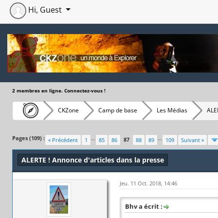
Hi, Guest
2 membres en ligne. Connectez-vous !
CKZone
Camp de base
Les Médias
ALER
Moyenne : 3.33 (3 vote(s))
1
2
3
4
5
Pages (109) :
…
…
87
« Précédent
1
85
86
88
89
109
Suivant »
ALERTE ! Annonce d'articles dans la presse
Jeu. 11 Oct. 2018, 14:46
Bhv a écrit :