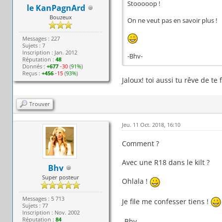
Stooooop !
le KanPagnArd
Bouzeux
On ne veut pas en savoir plus !
Messages : 227
Sujets : 7
Inscription : Jan. 2012
-Bhv-
Réputation :
48
Donnés :
+677
-30
(
91%
)
Reçus :
+456
-15
(
93%
)
Jaloux! toi aussi tu rêve de te
Trouver
Jeu. 11 Oct. 2018, 16:10
Comment ?
Avec une R18 dans le kilt ?
Bhv
Super posteur
Ohlala !
Messages : 5 713
Je file me confesser tiens !
Sujets : 77
Inscription : Nov. 2002
Réputation :
84
-Bhv-