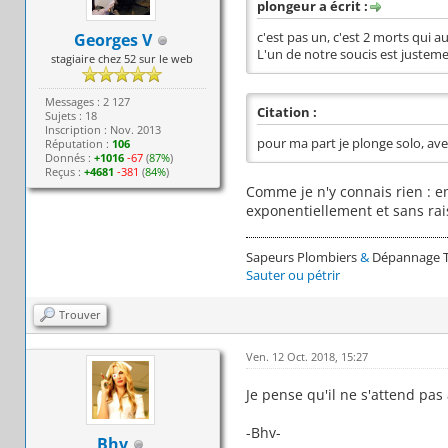
plongeur a écrit :
Georges V
c'est pas un, c'est 2 morts qui au
L'un de notre soucis est justeme
stagiaire chez 52 sur le web
Messages : 2 127
Citation :
Sujets : 18
Inscription : Nov. 2013
pour ma part je plonge solo, avec
Réputation :
106
Donnés :
+1016
-67
(
87%
)
Reçus :
+4681
-381
(
84%
)
Comme je n'y connais rien : en
exponentiellement et sans rais
Sapeurs Plombiers
&
Dépannage 
Sauter ou pétrir
Trouver
Ven. 12 Oct. 2018, 15:27
Je pense qu'il ne s'attend pas
-Bhv-
Bhv