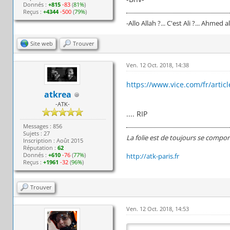
Donnés :
+815
-83
(
81%
)
Reçus :
+4344
-500
(
79%
)
-Allo Allah ?... C'est Ali ?... Ahmed al
Site web
Trouver
Ven. 12 Oct. 2018, 14:38
https://www.vice.com/fr/artic
atkrea
-ATK-
.... RIP
Messages : 856
Sujets : 27
La folie est de toujours se compor
Inscription : Août 2015
Réputation :
62
Donnés :
+610
-76
(
77%
)
http://atk-paris.fr
Reçus :
+1961
-32
(
96%
)
Trouver
Ven. 12 Oct. 2018, 14:53