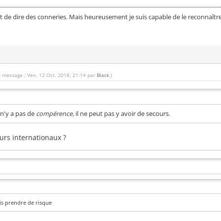
 de dire des conneries. Mais heureusement je suis capable de le reconnaître
u message : Ven. 12 Oct. 2018, 21:14 par
Black
.)
l n'y a pas de
compérence
, il ne peut pas y avoir de secours.
eurs internationaux ?
is prendre de risque