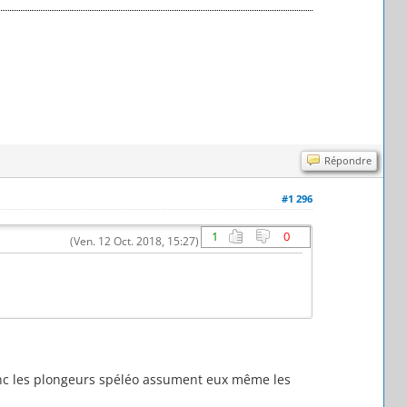
Répondre
#1 296
1
0
(Ven. 12 Oct. 2018, 15:27)
onc les plongeurs spéléo assument eux même les