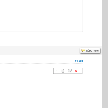
Répondre
#1 292
1
0