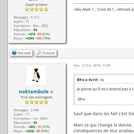
Super posteur
-Allo Allah ?... C'est Ali ?... Ahmed al
Messages : 5 713
Sujets : 77
Inscription : Nov. 2002
Réputation :
84
Donnés :
+815
-83
(
81%
)
Reçus :
+4344
-500
(
79%
)
Site web
Trouver
Ven. 12 Oct. 2018, 17:39
Bhv a écrit :
Je pense qu'il ne s'attend pas à 
noktambule
Troll des montagnes
-Bhv-
Messages : 2 506
Sauf que dans les fait c'est b
Sujets : 17
Inscription : Avr. 2009
Réputation :
65
Mais ce qui change la donne,
Donnés :
+802
-10
(
97%
)
conséquences de leur pratiqu
Reçus :
+3536
-98
(
94%
)