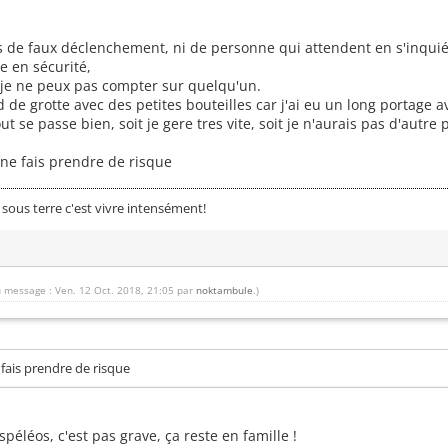
 de faux déclenchement, ni de personne qui attendent en s'inquié
e en sécurité,
 je ne peux pas compter sur quelqu'un.
 de grotte avec des petites bouteilles car j'ai eu un long portage a
t se passe bien, soit je gere tres vite, soit je n'aurais pas d'autre
ne fais prendre de risque
 sous terre c'est vivre intensément!
u message : Ven. 12 Oct. 2018, 21:05 par
noktambule
.)
fais prendre de risque
éléos, c'est pas grave, ça reste en famille !