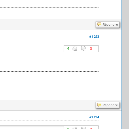
Répondre
#1 293
4
0
Répondre
#1 294