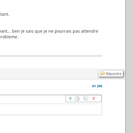
tant.
vant... ben je sais que je ne pourrais pas attendre
 probleme.
Répondre
#1 298
0
0