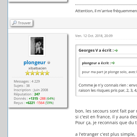
Attention, il m'arrive fréquemment
Trouver
Ven. 12 Oct. 2018, 20:09
Georges V a écrit :
plongeur
plongeur a écrit :
xibalbacien
pour ma part je plonge solo, avec l
Messages : 4 229
Comme je n'y connais rien : envo
Sujets : 38
Inscription : Juin 2008
raison les risques pris par, 2, 3
Réputation :
247
Donnés :
+1315
-288
(
64%
)
Reçus :
+6221
-1564
(
59%
)
bon, les secours sont fait par
si c'est en france, il y aura d
Pour ça, je reconnais que du t
a l'etranger c'est plus simple,