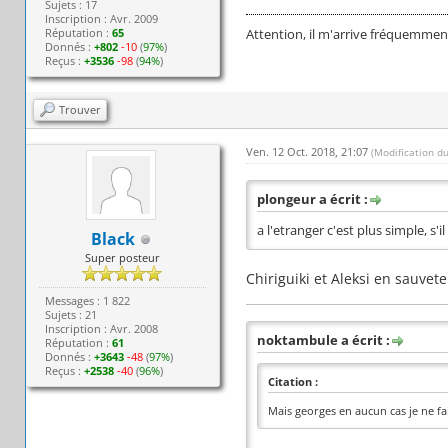
Sujets : 17
Inscription : Avr. 2009
Réputation :
65
Attention, il m'arrive fréquemment
Donnés :
+802
-10
(
97%
)
Reçus :
+3536
-98
(
94%
)
Trouver
Ven. 12 Oct. 2018, 21:07
(Modification d
plongeur a écrit :
a l'etranger c'est plus simple, s'i
Black
Super posteur
Chiriguiki et Aleksi en sauvet
Messages : 1 822
Sujets : 21
Inscription : Avr. 2008
noktambule a écrit :
Réputation :
61
Donnés :
+3643
-48
(
97%
)
Reçus :
+2538
-40
(
96%
)
Citation :
Mais georges en aucun cas je ne fa