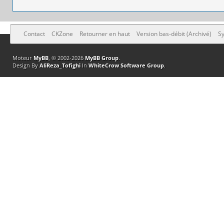
Contact
CKZone
Retourner en haut
Version bas-débit (Archivé)
Sy
Moteur
MyBB
, © 2002-2026
MyBB Group
.
Design By
AliReza_Tofighi
In
WhiteCrow Software Group
.