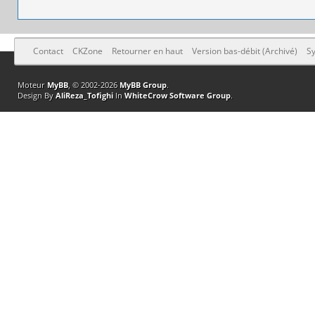
Contact
CKZone
Retourner en haut
Version bas-débit (Archivé)
Sy
Moteur
MyBB
, © 2002-2026
MyBB Group
.
Design By
AliReza_Tofighi
In
WhiteCrow Software Group
.