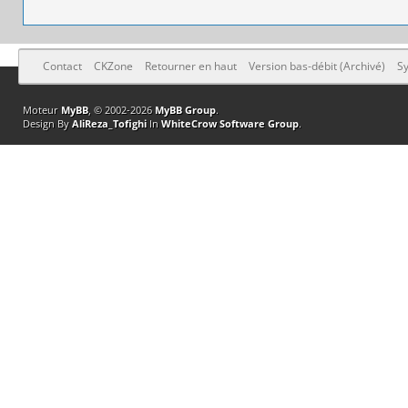
Contact
CKZone
Retourner en haut
Version bas-débit (Archivé)
Sy
Moteur
MyBB
, © 2002-2026
MyBB Group
.
Design By
AliReza_Tofighi
In
WhiteCrow Software Group
.