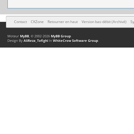
Contact
CKZone
Retourner en haut
Version bas-débit (Archivé)
Sy
Moteur
MyBB
, © 2002-2026
MyBB Group
.
Design By
AliReza_Tofighi
In
WhiteCrow Software Group
.