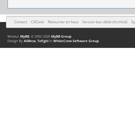
Contact
CKZone
Retourner en haut
Version bas-débit (Archivé)
Sy
Moteur
MyBB
, © 2002-2026
MyBB Group
.
Design By
AliReza_Tofighi
In
WhiteCrow Software Group
.