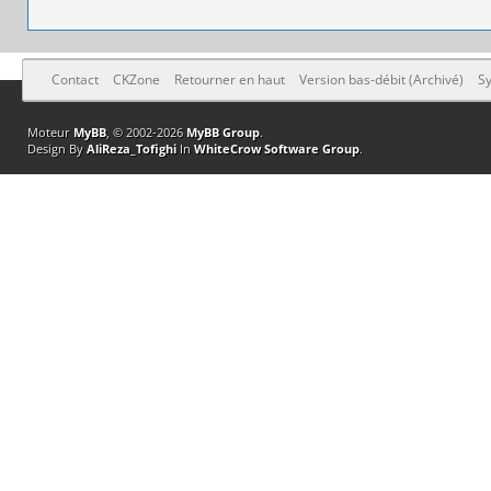
Contact
CKZone
Retourner en haut
Version bas-débit (Archivé)
Sy
Moteur
MyBB
, © 2002-2026
MyBB Group
.
Design By
AliReza_Tofighi
In
WhiteCrow Software Group
.