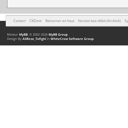
Contact
CKZone
Retourner en haut
Version bas-débit (Archivé)
Sy
Moteur
MyBB
, © 2002-2026
MyBB Group
.
Design By
AliReza_Tofighi
In
WhiteCrow Software Group
.