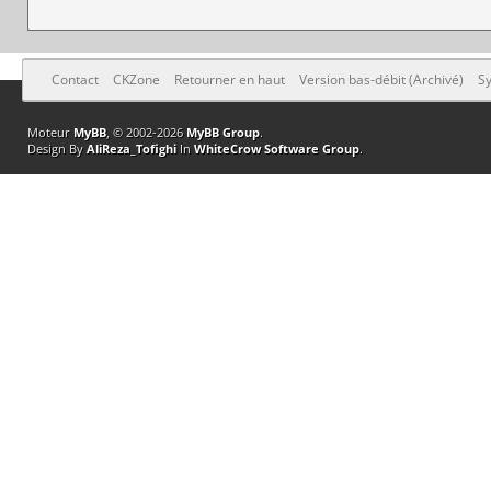
Contact
CKZone
Retourner en haut
Version bas-débit (Archivé)
Sy
Moteur
MyBB
, © 2002-2026
MyBB Group
.
Design By
AliReza_Tofighi
In
WhiteCrow Software Group
.