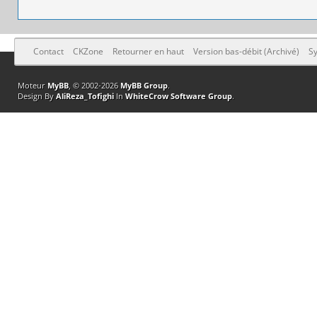
Contact
CKZone
Retourner en haut
Version bas-débit (Archivé)
Sy
Moteur
MyBB
, © 2002-2026
MyBB Group
.
Design By
AliReza_Tofighi
In
WhiteCrow Software Group
.