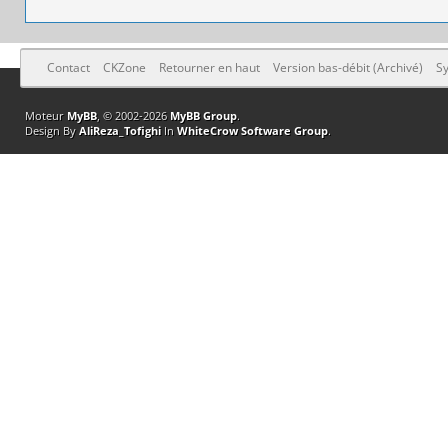
Contact
CKZone
Retourner en haut
Version bas-débit (Archivé)
Sy
Moteur
MyBB
, © 2002-2026
MyBB Group
.
Design By
AliReza_Tofighi
In
WhiteCrow Software Group
.