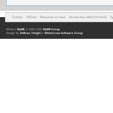
Contact
CKZone
Retourner en haut
Version bas-débit (Archivé)
Sy
Moteur
MyBB
, © 2002-2026
MyBB Group
.
Design By
AliReza_Tofighi
In
WhiteCrow Software Group
.